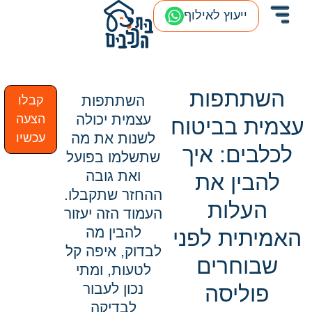
ייעוץ לאילוף
השתתפות
השתתפות
קבלו
עצמית יכולה
הצעה
עצמית בביטוח
לשנות את מה
עכשיו
לכלבים: איך
שתשלמו בפועל
ואת גובה
להבין את
ההחזר שתקבלו.
העלות
העמוד הזה יעזור
להבין מה
האמיתית לפני
לבדוק, איפה קל
שבוחרים
לטעות, ומתי
נכון לעבור
פוליסה
לבדיקה