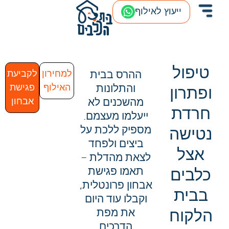
ייעוץ לאילוף
טיפול
ההרס בבית
למחירון
לקביעת
והתלונות
האילוף
פגישת
ופתרון
מהשכנים לא
אבחון
חרדת
ייעלמו מעצמם.
מספיק ללכת על
נטישה
ביצים ולפחד
אצל
לצאת מהדלת –
תאמו פגישת
כלבים
אבחון פרונטלית,
בבית
וקבלו עוד היום
הלקוח
את מפת
הדרכים