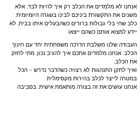
אנחנו לא מלמדים את הכלב רק איך להיות לבד, אלא
משנים את התקשורת ביניכם לבינו בשגרה היומיומית.
כלב שחי בלי גבולות ברורים כשהבעלים איתו בבית, לא
יידע למצוא אותם כשהם ייצאו.
העבודה שלנו משלבת הדרכה משפחתית יחד עם חינוך
הכלב. אנחנו מלמדים אתכם איך להגיב נכון, מתי לחזק
את הכלב,
ואיך לתקן התנהגות לא רצויה כשהדבר נדרש – הכל
במטרה לייצר לכלב בהירות מקסימלית.
אנחנו עושים את זה בצורה מותאמת אישית, בסביבה
הטבעית של הכלב, וצועדים איתכם בקצב הנכון.
אין פה קסמים ולא הבטחות לפתרון בן לילה, יש פה
תהליך מקצועי ויסודי שעובד.
מרגישים שהגיע הזמן להפסיק לנחש ולחזור לצאת מהבית
בשקט? דברו איתנו ונתאם פגישת אבחון מקצועית.