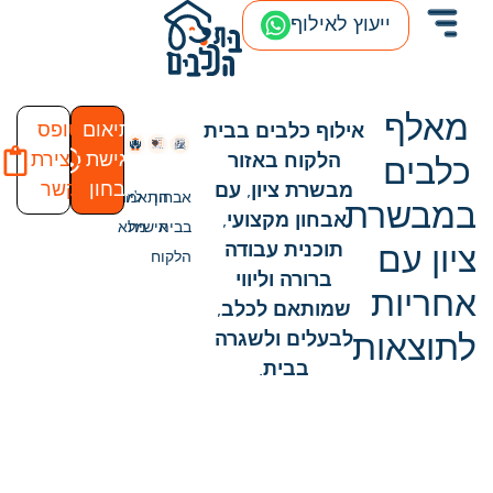
ייעוץ לאילוף
מאלף
לתיאום
טופס
אילוף כלבים בבית
פגישת
ליצירת
הלקוח באזור
כלבים
אבחון
קשר
מבשרת ציון, עם
אבחון
התאמה
ליווי
במבשרת
אבחון מקצועי,
בבית
אישית
מלא
תוכנית עבודה
ציון עם
הלקוח
ברורה וליווי
אחריות
שמותאם לכלב,
לתוצאות
לבעלים ולשגרה
בבית.