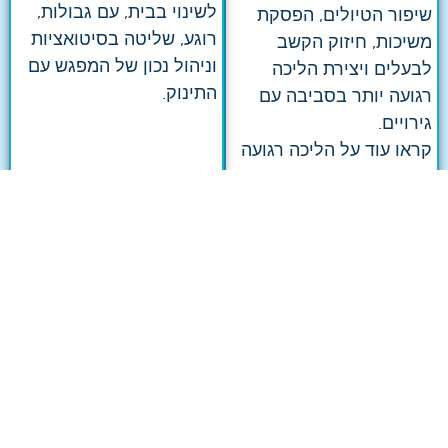
לשינוי בבית, עם גבולות,
שיפור הטיולים, הפסקת
רוגע, שליטה בסיטואציות
משיכות, חיזוק הקשב
וניהול נכון של המפגש עם
לבעלים ויצירת הליכה
התינוק.
רגועה יותר בסביבה עם
גירויים.
קראו עוד על
הליכה רגועה
ברצועה
.
חרדת נטישה אצל
פגישת אבחון בבית
כלבים במבשרת ציון
הלקוח במבשרת ציון
בדיקה של השגרה, רמת
פגישה שבה מבינים מה
התלות, ההתנהגות
באמת קורה עם הכלב
כשהכלב נשאר לבד והדרך
בבית, בטיולים ובשגרה,
הנכונה לבנות ביטחון.
ובונים כיוון עבודה מותאם.