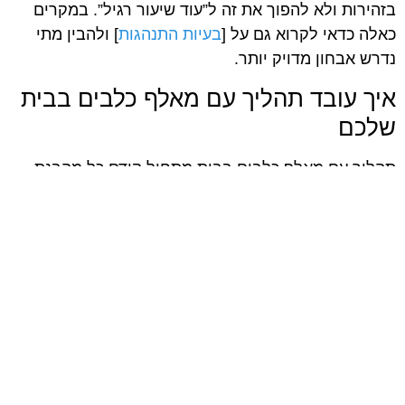
בזהירות ולא להפוך את זה ל”עוד שיעור רגיל”. במקרים
כאלה כדאי לקרוא גם על [
בעיות התנהגות
] ולהבין מתי
נדרש אבחון מדויק יותר.
איך עובד תהליך עם מאלף כלבים בבית
שלכם
תהליך עם מאלף כלבים בבית מתחיל קודם כל מהבנת
המצב.
לפני שמלמדים את הכלב עוד פקודה, צריך להבין מה
קורה בבית: איך נראית השגרה, מה הכלב עושה, איך
הבעלים מגיבים, ומה המטרה האמיתית של התהליך.
בדרך כלל התהליך מתקדם בשלבים ברורים:
מבינים את הקושי המרכזי ואת ההתנהלות בבית.
מגדירים מטרות ריאליות שמתאימות לכלב ולבעלים.
מתרגלים עם הכלב בסביבה שבה הבעיה באמת