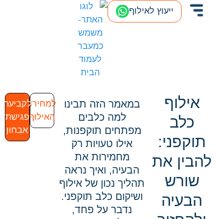
ייעוץ לאילוף
אילוף
במאמר הזה תבינו
למחירון
לקביעת
למה כלבים
האילוף
פגישת
כלב
מפתחים תוקפנות,
אבחון
תוקפני:
אילו טעויות רק
מחמירות את
להבין את
הבעיה, ואיך נראה
שורש
תהליך נכון של אילוף
ושיקום כלב תוקפני.
הבעיה
נדבר על פחד,