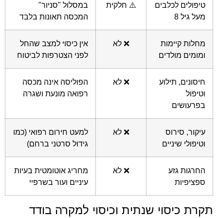
טיפולים לכלבים
⚠️ חלקית
במסלול "סניור"
מעל גיל 8
המכסה תאונות בלבד
מחלות קיימות
❌ לא
אין כיסוי למצב שהחל
ומומים מולדים
לפני הצטרפות לביטוח
חיסונים, תילוע
❌ לא
הפוליסה אינה מכסה
וטיפול
רפואה מונעת ושגרה
בפרעושים
עיקור, סירוס
❌ לא
למעט חירום רפואי (כמו
וטיפולי שיניים
גידול סרטני ברחם)
החרגות גזע
❌ לא
מחריג אוטומטית בעיות
ספציפיות
עיניים ועור בשרפיי
תקרת כיסוי שנתית וכיסוי למקרה בודד