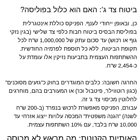
ביטוח צד ג': האם הוא כלול בפוליסה?
כן, ובאופן ייחודי לענף. הפניקס כוללת אינטגרלית
בפוליסת הבסיס ביטוח חבות כלפי צד שלישי (בגין נזקי
גוף או רכוש) עד סכום עתק של 1,000,000 ש"ח לכל
תקופת הביטוח, ללא כל תוספת לפרמיה החודשית.
ההשתתפות העצמית בתביעות נזיקין אלו עומדת על
כ-2,454 ש"ח.
החרגה חשובה: כלבים המוגדרים בחוק כ"גזעים מסוכנים"
(כגון רוטווילר, פיטבול וכו') או המעורבים בהם, מוחרגים
לחלוטין מכיסוי צד ג' זה.
עבורם, הפניקס מאפשרת לרכוש בנפרד (ב-200 ש"ח
לשנה) "הגנה משפטית" המכסה עלויות ייצוג אזרחי עד
10,000 ש"ח בלבד, עם 10% השתתפות עצמית.
האותיות הקטנות: מה מראש לא מכוסה