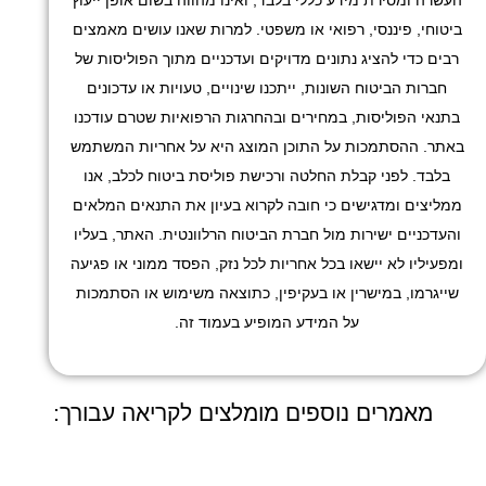
העשרה ומסירת מידע כללי בלבד, ואינו מהווה בשום אופן ייעוץ
ביטוחי, פיננסי, רפואי או משפטי. למרות שאנו עושים מאמצים
רבים כדי להציג נתונים מדויקים ועדכניים מתוך הפוליסות של
חברות הביטוח השונות, ייתכנו שינויים, טעויות או עדכונים
בתנאי הפוליסות, במחירים ובהחרגות הרפואיות שטרם עודכנו
באתר. ההסתמכות על התוכן המוצג היא על אחריות המשתמש
בלבד. לפני קבלת החלטה ורכישת פוליסת ביטוח לכלב, אנו
ממליצים ומדגישים כי חובה לקרוא בעיון את התנאים המלאים
והעדכניים ישירות מול חברת הביטוח הרלוונטית. האתר, בעליו
ומפעיליו לא יישאו בכל אחריות לכל נזק, הפסד ממוני או פגיעה
שייגרמו, במישרין או בעקיפין, כתוצאה משימוש או הסתמכות
על המידע המופיע בעמוד זה.
מאמרים נוספים מומלצים לקריאה עבורך: