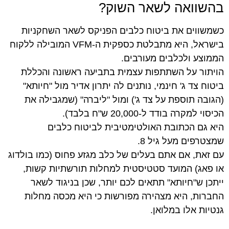
בהשוואה לשאר השוק?
כשמשווים את ביטוח כלבים הפניקס לשאר השחקניות
בישראל, היא מתבלטת כספקית ה-VFM המובילה ללקוח
הממוצע ולכלבים מעורבים.
הויתור על השתתפות עצמית בתביעה ראשונה והכללת
ביטוח צד ג' חינמי, נותנים לה יתרון אדיר מול "חיותא"
(הגובה תוספת על צד ג') ומול "ליברה" (שמגבילה את
הכיסוי למקרה בודד ל-20,000 ש"ח בלבד).
היא גם הכתובת האולטימטיבית לביטוח כלבים
שמצטרפים מעל גיל 8.
עם זאת, אם אתם בעלים של כלב מגזע פחוס (כמו בולדוג
או פאג) המועד סטטיסטית למחלות תורשתיות קשות,
ייתכן ש"חיותא" תתאים לכם יותר, שכן בניגוד לשאר
החברות, היא מצהירה מפורשות כי היא מכסה מחלות
גנטיות אלו במלואן.