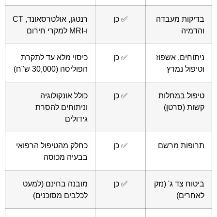
בדיקות מעבדה
✅ כן
רנטגן, אולטרסאונד, CT
והדמיה
ו-MRI למקרי חירום
ניתוחים, אשפוז
✅ כן
כיסוי מלא עד לתקרת
וטיפול נמרץ
הפוליסה (30,000 ש"ח)
טיפול במחלות
✅ כן
כולל אונקולוגיה
קשות (סרטן)
וניתוחים להסרת
גידולים
תרופות מרשם
✅ כן
כחלק מהטיפול הרפואי
בבעיה מכוסה
ביטוח צד ג' (נזק
✅ כן
מובנה בחינם (למעט
לאחרים)
לכלבים מסוכנים)