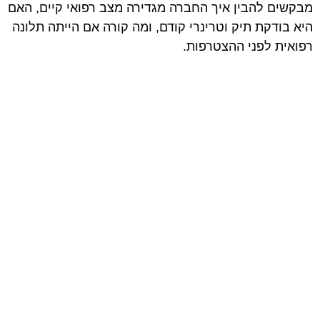
מבקשים להבין איך החברה מגדירה מצב רפואי קיים, האם
היא בודקת תיק וטרינרי קודם, ומה קורה אם הייתה תלונה
רפואית לפני ההצטרפות.
אל תדלגו על זה. זה סעיף שיכול להכריע אם תקבלו החזר
או לא.
4. מהי תקופת האכשרה ומתי הכיסוי באמת
מתחיל
תקופת אכשרה היא הזמן שעובר מרגע ההצטרפות ועד
שהכיסוי נכנס לתוקף.
הרבה בעלי כלבים חושבים שאם הם שילמו היום, הם
מכוסים היום. בפועל, זה לא תמיד עובד ככה.
יכולה להיות תקופת אכשרה שונה לתאונות, למחלות,
לניתוחים או למצבים מסוימים. לכן צריך לשאול בצורה
ברורה: